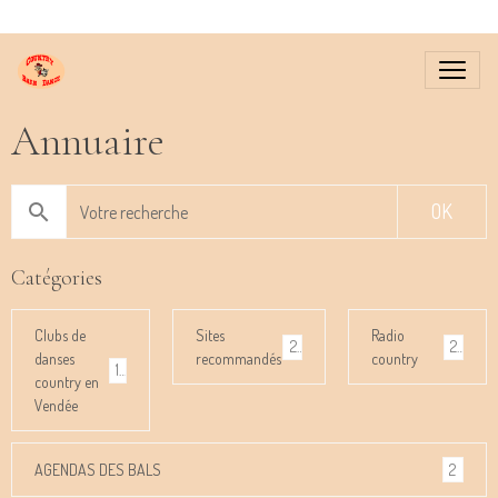
Annuaire
OK
Catégories
Clubs de
Sites
Radio
2
2
danses
recommandés
country
12
country en
Vendée
2
AGENDAS DES BALS